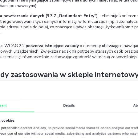
mikroprzedsiębiorstw.
Co nowego wnosi WCAG 2
WCAG 2.2 opublikowano w grudniu 2022 r. jako u
kryteriów sukcesu
(na poziomach A i AA) oraz wyc
„Poprawność kodu”). Nowe wymogi odpowiadają 
zwiększają wsparcie przede wszystkim dla osób z
Najważniejsze zmiany to między innymi:
Wyraźniejszy fokus klawiatury (2.4.13 „Fo
wskaźnika fokusu na elementach interfejsu. 
nawigującym klawiaturą.
Większe przyciski i obszary docelowe (2.5.
elementów interaktywnych (np. przycisków, l
to obsługę stron osobom z ograniczoną precy
dotykowych).