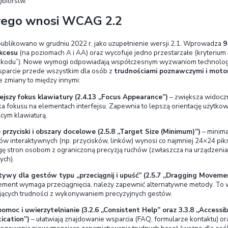
Znaczenie WCAG 2.2 i kon
Wytyczne WCAG stopniowo wchodzą do prawa w UE
ma tu
Europejski Akt o Dostępności (EAA)
– unij
czerwca 2025 r.. Wprowadza on wymóg dostępnośc
stron i aplikacji internetowych, sklepów e-commer
płatniczych, e-booków). Akt ten obejmuje firmy z U
zatrudniające min. 10 pracowników – zwalniając prz
Obowiązki e‑commerce:
Sklepy internetowe podle
e‑commerce muszą do wspomnianego terminu wdro
najmniej AA, zwykle utożsamianym z WCAG). Doty
rynku UE. Niewdrożenie odpowiednich zmian może 
że kary mogą sięgać nawet 10% rocznego obrotu. 
prowadzący działalność online w UE
powinni za
(po wprowadzeniu do prawa) – od małych do dużyc