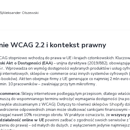
‍Wytyczne WCAG (Web Content Accessibility Guid
przez konsorcjum W3C w ramach inicjatywy WAI (Web 
na celu projektowanie stron i aplikacji internetow
niepełnosprawnościami. Pierwszą wersję WCAG 1.0 op
(2.0, 2.1, obecnie 2.2) sukcesywnie poszerzają zak
90., tworząc standardy dostępności i wspierając ic
powszechnie uznanym ramowym rozwiązaniem pozwal
„dla wszystkich”.
June 11, 2025
|
Aleksander Olszewski