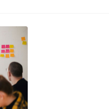
akt
Bezpłatna konsultacja