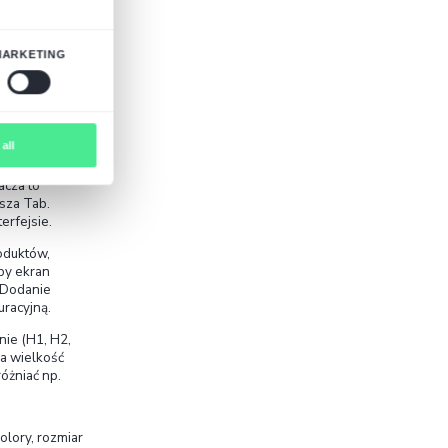
 i upuść” (2.5.7 „Dragging Movements”)
– tam,
 zapewnić alternatywne metody. To wsparcie dla
ecyzyjnych gestów.
nsistent Help” oraz 3.3.8 „Accessible
parcia (FAQ, formularze kontaktu) oraz proponują
ania trudnych haseł (ważne dla osób z
undant Entry”)
– eliminuje konieczność
acji w formularzach (np. automatyczne
ąco ułatwia obsługę użytkownikom z problemami z
asady
o elementy ułatwiające nawigację, czytelność
k na potrzeby starszych osób oraz osób z
jąc zgodność wsteczną ze wcześniejszymi