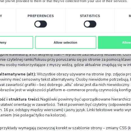
Alternatywy dla gestów typu „przeciągnij
gdzie element wymaga przeciągnięcia, należy
osób mających trudności z wykonywaniem pr
Spójna pomoc i uwierzytelnianie (3.2.6 „Co
Authentication”)
– ułatwiają znajdowanie ws
metody logowania niewymagające zapamiętyw
zaburzeniami poznawczymi).
Redukcja powtarzania danych (3.3.7 „Red
wielokrotnego wpisywania tych samych inform
kopiowanie adresu z pola do pola), co znacz
pamięcią.
Podsumowując, WCAG 2.2
poszerza istniejące z
i obsługę na nowych urządzeniach. Zwiększa nacis
zaburzeniami uczenia się, równocześnie zachowu
kryteriami.