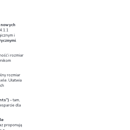
tekst prawny
 i krajach członkowskich. Kluczowe znaczenie
na dyrektywa (2019/882), obowiązująca od 28
i wybranych produktów i usług cyfrowych, w tym
ce oraz innych systemów cyfrowych (np. aplikacji
E generujące co najmniej 2 mln euro rocznie i
y tym mikrofirmy .
gają tym przepisom, dlatego właściciele platform
żyć wymagania dostępności (na poziomie co
czy to również
działających na
sklepów Shopify
skutkować sankcjami finansowymi – szacuje się,
W praktyce oznacza to, że
wszyscy przedsiębiorcy
dbać o zgodność swoich serwisów z WCAG 2.2
h, z wyłączeniem jedynie najmniejszych