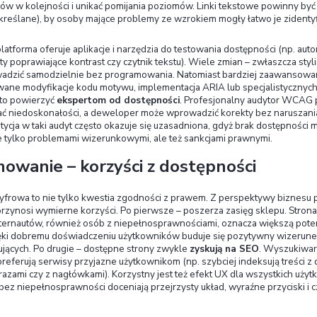
pola), aby użytkownik wiedział, co poprawić. 
powinien być możliwy bez blokowania nawigac
Deny
Allow s
Fokus klawiatury:
Wszystkie interaktywne ele
być dostępne klawiaturą, a ich aktywny stan 
zachowanie czytelnej ramki/fokusu przy porus
Dzięki temu osoby niekorzystające z myszy widz
Teksty alternatywne (alt):
Wszystkie obraz
ikony) powinny mieć sensowny tekst alterna
odczytywał zawartość grafiki – bez dobrego „a
opisów obrazów jest w większości platform e
Czytelność i struktura treści:
Nagłówki powi
H3…), by ułatwić orientację w zawartości. Te
liter – min. 16 px, odstępy między wierszami) 
podkreśleniem (nie polegać tylko na kolorze)
Wszystkie te przykłady wymagają zazwyczaj korekt