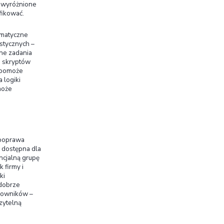
Trzeba unikać „pułapek klawiatury” – każdy krok
ji klawiaturą.
election
Allow all
menty (linki, przyciski, pola formularzy) muszą
– wyraźnie zaznaczony wizualnie. Oznacza to
zaniu się po stronie za pomocą klawisza Tab.
ą, gdzie aktualnie znajdują się w interfejsie.
y używane na stronie (np. zdjęcia produktów,
tywny. Osoby niewidome potrzebują, by ekran
ltu” obraz jest dla nich niewidoczny. Dodanie
-commerce prostą czynnością konfiguracyjną.
nny być uporządkowane hierarchicznie (H1, H2,
kst powinien być czytelny (odpowiednia wielkość
i jasny język. Linki tekstowe warto wyróżniać np.
.
 w szablonie strony – zmiany CSS (kolory, rozmiar