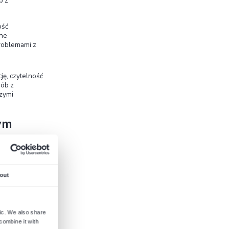
.2
zupełnienie wersji 2.1. Wprowadza
9 nowych
ofuje jedno przestarzałe (kryterium 4.1.1
współczesnym wyzwaniom technologicznym i
trudnościami poznawczymi i motorycznymi
.
cus Appearance”)
– zwiększa widoczność i rozmiar
Zapewnia to lepszą orientację użytkownikom
8 „Target Size (Minimum)”)
– minimalny rozmiar
inków) wynosi co najmniej 24×24 piksele. Ułatwia
zją ruchów (zwłaszcza na urządzeniach