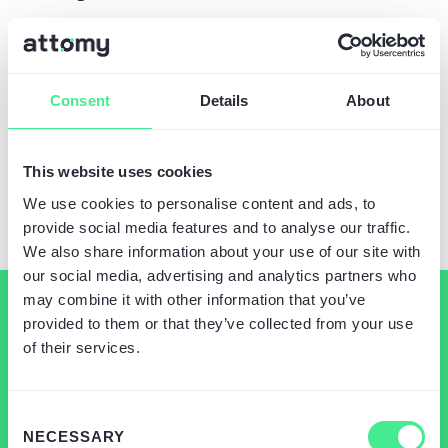
Wykorzystujemy rozwiązania no-code i low-code,
które umożliwiają tworzenie systemów przy
minimalnym użyciu kodu. To znacząco upraszcza
Consent
Details
About
ich utrzymanie, redukuje koszty oraz sprzyja
ścisłej współpracy z użytkownikami końcowymi.
Nasz ekosystem pozwala na szybkie wdrażanie i
This website uses cookies
łatwą adaptację do zmieniających się wymagań
We use cookies to personalise content and ads, to
biznesu.
provide social media features and to analyse our traffic.
We also share information about your use of our site with
our social media, advertising and analytics partners who
may combine it with other information that you’ve
provided to them or that they’ve collected from your use
of their services.
“Dane są dziś jednym z
najważniejszych zasobów w
Consent
NECESSARY
Selection