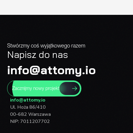
Stwórzmy coś wyjątkowego razem
Napisz do nas
info@attomy.io
Zacznijmy nowy projekt
info@attomy.io
Ul. Hoża 86/410
00-682 Warszawa
NIP: 7011207702