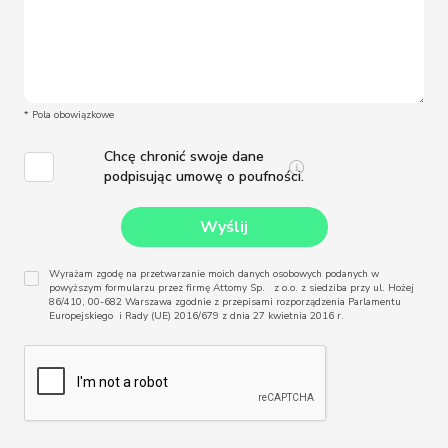
* Pola obowiązkowe
Chcę chronić swoje dane
podpisując umowę o poufności.
Wyrażam zgodę na przetwarzanie moich danych osobowych podanych w
powyższym formularzu przez firmę Attomy Sp. z o.o. z siedziba przy ul. Hożej
86/410, 00-682 Warszawa zgodnie z przepisami rozporządzenia Parlamentu
Europejskiego i Rady (UE) 2016/679 z dnia 27 kwietnia 2016 r.