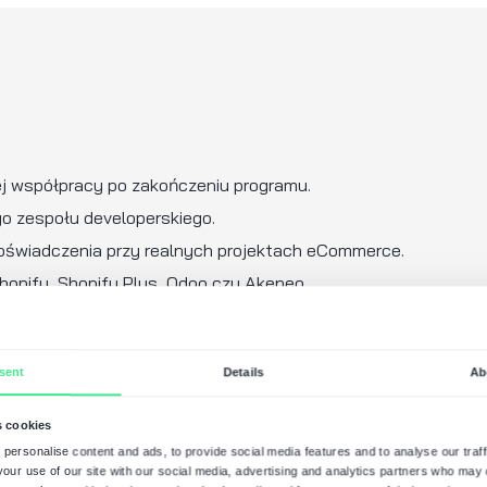
nikatywność i dobra organizacja pracy.
espołowej i otwartość na feedback.
ne:
tendowe lub pierwsze doświadczenia z Shopif
folio projektów.
 Liquid, React, Next.js lub Node.js.
UI, SEO technicznym lub wydajnością stron in