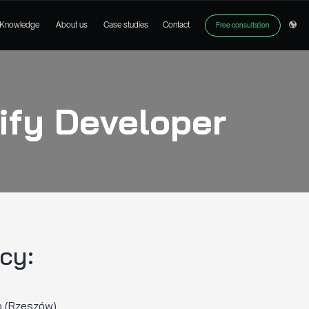
ices
Products
Knowledge
About us
Case studies
Shopify Devel