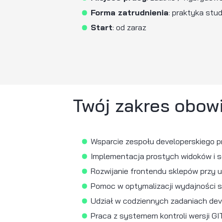
Warunki ws
Miejsce pracy
: zda
Forma zatrudnieni
Start
: od zaraz
Twój zakre