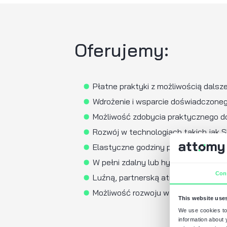
Zaangażowanie, komu
Umiejętność pracy z
Mile widzia
Własne projekty fron
Konto GitHub lub port
Podstawowa znajomość
Zainteresowanie UX/