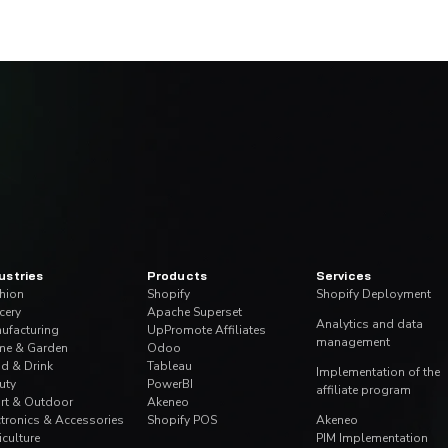
t translate into everyday cooperation. It's not jus
Deny
Allow s
SPHERE
WE LISTEN T
 work,
Their needs
ts each other.
The starting po