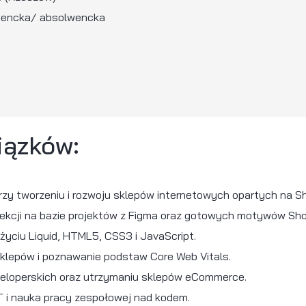
półpracy:
lnie / hybrydowo (Rzeszów)
a
: praktyka studencka/ absolwencka
s obowiązków: