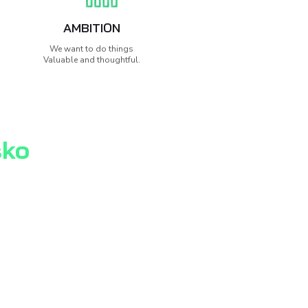
ojektach eCommerce.
 Akeneo.
ails
About
ial media features and to analyse our traffic. We also share
advertising and analytics partners who may combine it with
collected from your use of their services.
STATISTICS
MARKETING