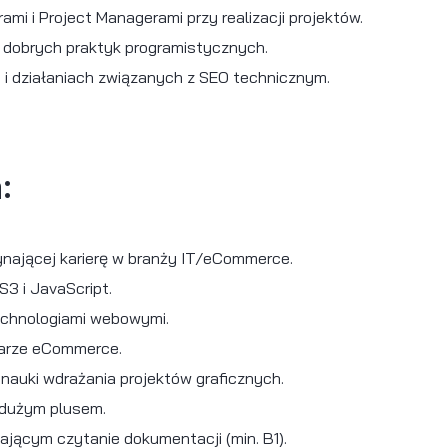
eloperskiego przy tworzeniu i rozwoju sklepó
ych widoków i sekcji na bazie projektów z Fi
 sklepów przy użyciu Liquid, HTML5, CSS3 i Ja
ji wydajności sklepów i poznawanie podstaw C
h zadaniach developerskich oraz utrzymaniu 
troli wersji GIT i nauka pracy zespołowej na
erami, designerami i Project Managerami przy r
 oraz rozwijanie dobrych praktyk programistyc
ch integracjach i działaniach związanych z S