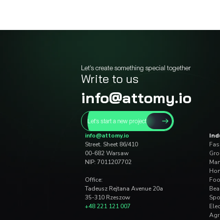
These are the principles tha
GOOD ATMO
It's better to
when the team suppor