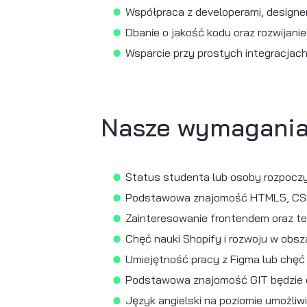
Wsparcie zespołu dev
Implementacja prost
Rozwijanie frontendu
Pomoc w optymalizac
Udział w codziennyc
Praca z systemem kon
Współpraca z develop
Dbanie o jakość kodu
Wsparcie przy prosty