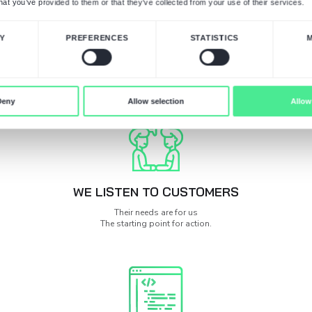
ine związane z frontendem lub eCommerce.
akich jak GA4, GTM lub Figma.
żliwością dalszej współpracy po zakończeniu 
e doświadczonego zespołu developerskiego.