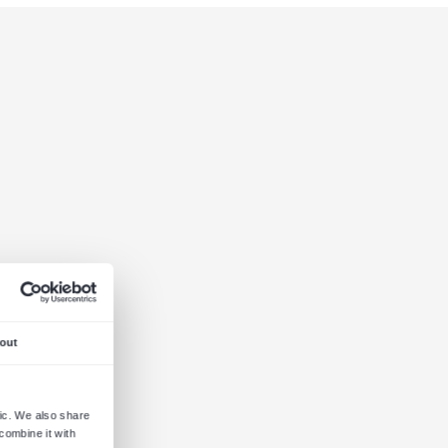
y.
ternetowych.