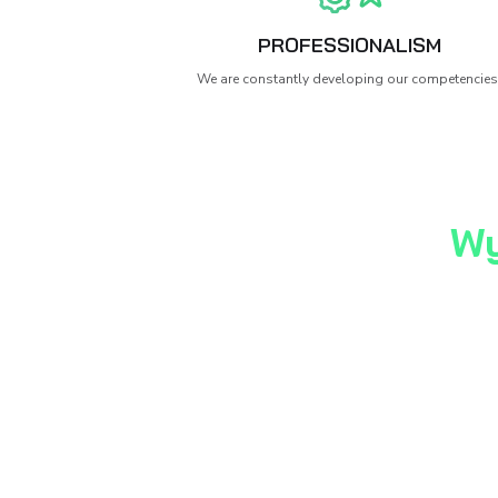
Możliwość zdobycia 
Rozwój w technologia
Elastyczne godziny 
W pełni zdalny lub h
Luźną, partnerską at
Możliwość rozwoju w
Our corporate 