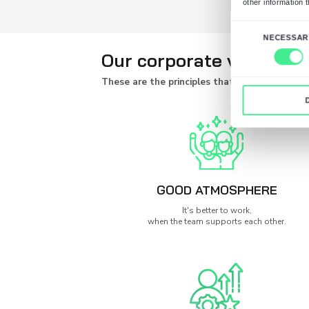
Ukończone kursy onl
Znajomość narzędzi t
Oferujemy:
Płatne praktyki z mo
Wdrożenie i wsparci