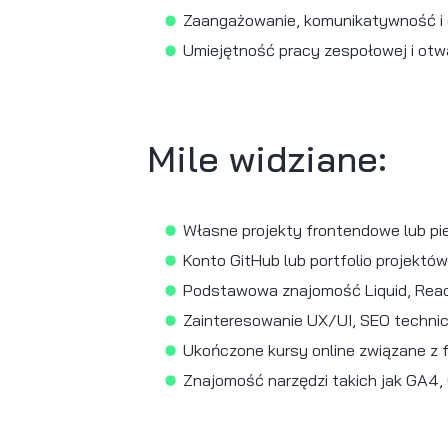
Nasze wym
Status studenta lub
Podstawowa znajomo
Zainteresowanie fro
Chęć nauki Shopify 
Umiejętność pracy z 
Podstawowa znajomo
Język angielski na p