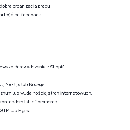
agania:
 osoby rozpoczynającej karierę w branży IT/e
ść HTML5, CSS3 i JavaScript.
ntendem oraz technologiami webowymi.
i rozwoju w obszarze eCommerce.
Figma lub chęć nauki wdrażania projektów graf
ść GIT będzie dużym plusem.
oziomie umożliwiającym czytanie dokumentacji (