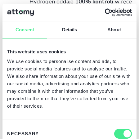
Hydrogen oddaje
100% kontroli
w ręce
developerów, jeśli chodzi o wygląd i
działanie sklepu. W przeciwieństwie do
motywów Liquid, tutaj nie ma
Consent
Details
About
narzuconych z góry szablonów czy
ograniczeń języka szablonowego –
możemy wdrożyć dowolny projekt
This website uses cookies
graficzny, interakcje UI/UX,
niestandardowe funkcjonalności
We use cookies to personalise content and ads, to
JavaScript, itp. Developerzy mają pełną
provide social media features and to analyse our traffic.
swobodę w budowaniu
skomplikowanej
We also share information about your use of our site with
logiki front-endu
, wykraczającej poza to,
our social media, advertising and analytics partners who
co możliwe w Liquid. Otwiera to drogę
may combine it with other information that you’ve
do tworzenia naprawdę
unikalnych
provided to them or that they’ve collected from your use
doświadczeń zakupowych
,
of their services.
dopasowanych do marki i potrzeb
klientów, bez bycia ograniczonym
„ramami” standardowego motywu. Dla
Consent
NECESSARY
biznesu oznacza to możliwość
Selection