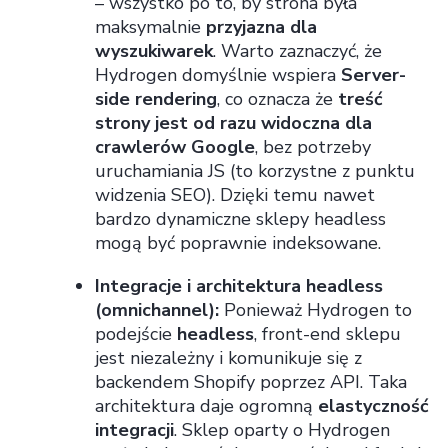
– wszystko po to, by strona była
maksymalnie
przyjazna dla
wyszukiwarek
. Warto zaznaczyć, że
Hydrogen domyślnie wspiera
Server-
side rendering
, co oznacza że
treść
strony jest od razu widoczna dla
crawlerów Google
, bez potrzeby
uruchamiania JS (to korzystne z punktu
widzenia SEO). Dzięki temu nawet
bardzo dynamiczne sklepy headless
mogą być poprawnie indeksowane.
Integracje i architektura headless
(omnichannel):
Ponieważ Hydrogen to
podejście
headless
, front-end sklepu
jest niezależny i komunikuje się z
backendem Shopify poprzez API. Taka
architektura daje ogromną
elastyczność
integracji
. Sklep oparty o Hydrogen