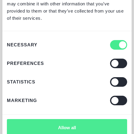
poufności.
may combine it with other information that you’ve
provided to them or that they’ve collected from your use
Otrzymasz od nas
of their services.
kompleksową propozycję
działania wraz z estymacją i
Consent
harmonogramem.
NECESSARY
Selection
PREFERENCES
STATISTICS
MARKETING
Allow all