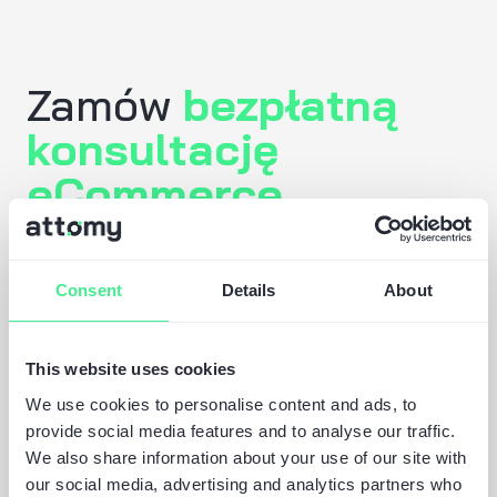
Zamów
bezpłatną
konsultację
eCommerce
Co dalej?
Ekspert skontaktuje się z
Consent
Details
About
Tobą po przeanalizowaniu
Twoich wymagań.
This website uses cookies
W razie potrzeby
We use cookies to personalise content and ads, to
provide social media features and to analyse our traffic.
podpisujemy NDA, aby
We also share information about your use of our site with
zapewnić najwyższy poziom
our social media, advertising and analytics partners who