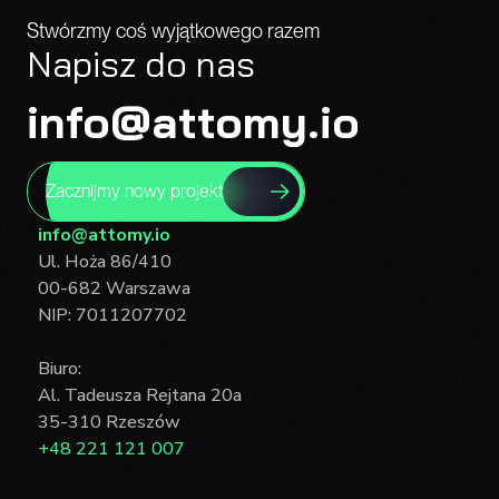
Stwórzmy coś wyjątkowego razem
Napisz do nas
info@attomy.io
Zacznijmy nowy projekt
info@attomy.io
Ul. Hoża 86/410
00-682 Warszawa
NIP: 7011207702
Biuro:
Al. Tadeusza Rejtana 20a
35-310 Rzeszów
+48 221 121 007