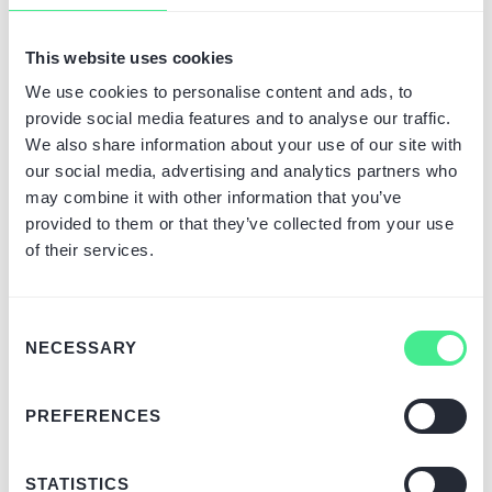
sprzedażowego z Odoo jako systemu ERP
pozwala firmie działać szybciej, sprawniej i z
This website uses cookies
mniejszym ryzykiem błędów. Jednak każda
integracja niesie za sobą również pewne
We use cookies to personalise content and ads, to
wyzwania.
provide social media features and to analyse our traffic.
We also share information about your use of our site with
Zalety
our social media, advertising and analytics partners who
may combine it with other information that you’ve
Automatyzacja procesów:
zamówienia,
provided to them or that they’ve collected from your use
płatności, faktury i stany magazynowe są
of their services.
automatycznie synchronizowane, co
oszczędza czas i zmniejsza liczbę błędów.
Consent
Lepsza kontrola nad zapasami i
NECESSARY
Selection
logistyką:
Odoo pozwala na dokładne
zarządzanie magazynem, co uzupełnia
prosty system zarządzania produktami
PREFERENCES
Shopify.
STATISTICS
Spójność danych:
dane klientów,