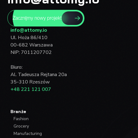
Zacznijmy nowy projekt
info@attomy.io
Ul. Hoża 86/410
00-682 Warszawa
NIP: 7011207702
Biuro:
Al. Tadeusza Rejtana 20a
35-310 Rzeszów
+48 221 121 007
Branże
Fashion
Grocery
Manufacturing