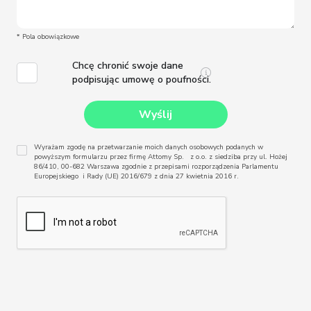
* Pola obowiązkowe
Chcę chronić swoje dane
podpisując umowę o poufności.
Wyrażam zgodę na przetwarzanie moich danych osobowych podanych w
powyższym formularzu przez firmę Attomy Sp. z o.o. z siedziba przy ul. Hożej
86/410, 00-682 Warszawa zgodnie z przepisami rozporządzenia Parlamentu
Europejskiego i Rady (UE) 2016/679 z dnia 27 kwietnia 2016 r.