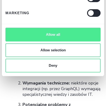
produktów i sprzedaży są
centralizowane w jednym systemie ERP.
MARKETING
Rozwój biznesu:
integracja ułatwia
skalowanie operacji bez zwiększania
kosztów operacyjnych.
Allow all
Wady
Allow selection
Koszty wdrożenia i utrzymania:
szczególnie przy bardziej
Deny
zaawansowanych integracjach opartych o
API lub płatne moduły.
Wymagania techniczne:
niektóre opcje
integracji (np. przez GraphQL) wymagają
specjalistycznej wiedzy i zasobów IT.
Potencjalne problemy z