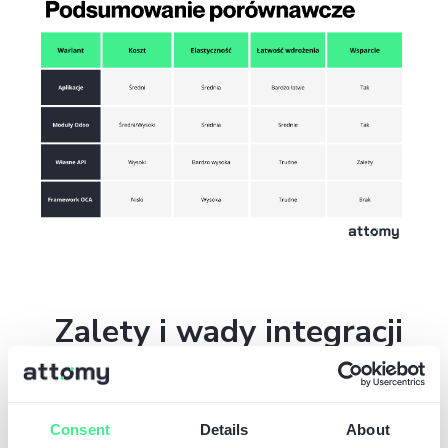
Zalety i wady integracji
Shopify + Odoo
Połączenie Shopify jako frontu
Consent
Details
About