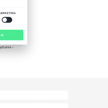
rze z niezależnością od jednego dostawcy: firma
ijać go we własnym tempie.
iśmy do oficjalnego ekosystemu Odoo. Dla naszych
ompetencje – jako partner Odoo mamy bezpośredni
co przełoży się na jeszcze sprawniejsze wdrożenia
ych. To partnerstwo to dla nas nie tylko
spółtworzenia społeczności
Odoo Polska
. Chcemy
ozwój ekosystemu Odoo w Polsce i wyznaczając
a transformacja biznesu.
aczenie tej współpracy:
 i
Odoo
zdecydowanie wyróżnia się na
ie – to
filozofia prowadzenia biznesu
yzja o dołączeniu attomy do grona
ywnych doświadczeń we wdrażaniu tej