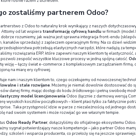
source – pakiet zintegrowanych aplikacji biznes
księgowość, magazyn czy zarządzanie projektami. 
od wdrożenia podstawowych funkcji, a następnie ł
miarę wzrostu i zmieniających się potrzeb.
Mimo ogromnych możliwości, Odoo pozostaje rozw
cechą tej platformy jest połączenie intuicyjnej ob
złożone procesy można zarządzać w jednym miejsc
firmy. Centralizacja procesów w jednym systemie e
przenoszenie danych między różnymi narzędziami 
firm oznacza to większą przejrzystość, lepszą kon
automatyzacji powtarzalnych zadań.
O popularności i skuteczności Odoo świadczą liczb
instalowanych platform biznesowych na świecie – 
użytkowników
na całym globie, od małych start
open source
i globalna społeczność aktywnych de
modułów
rozszerzających standardowe funkcje Od
zmieniających się potrzeb rynku. Innymi słowy, O