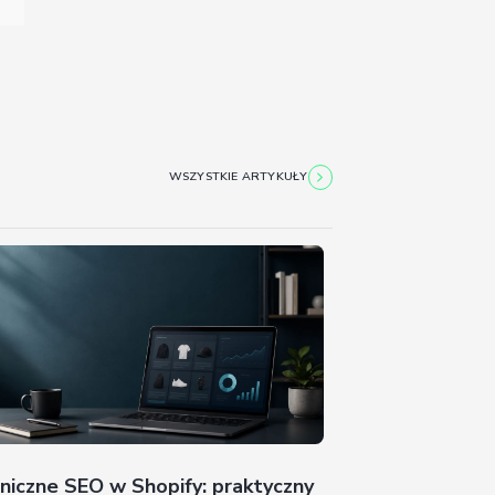
 z tego know-how będziemy czerpać, aby każdemu
election
Allow all
ych
partnerów Odoo
to inwestycja w
zić polskie firmy ku nowej erze zarządzania –
 sukces.