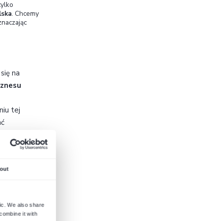
nerem Odoo?
 wynikający z naszych dotychczasowych
ę cyfrową handlu
w firmach (model D2C, B2C i
prawna integracja front-endu (sklepów
eracyjnym firmy. Na co dzień widzimy, że
nych narzędzi, które nadążą za tempem ich
ni naszym klientom tę elastyczność, a
e procesy w jedną spójną całość.
Odoo
idealnie
z kompleksowym zarządzaniem firmą, oferując
 oczekujemy od nowoczesnej technologii – jest
je niemal dowolnie dostosować do specyfiki
odu źródłowego i pełną swobodę modyfikacji.
doo (łącznie z darmową wersją Community)
klient płaci tylko za faktycznie potrzebne funkcje