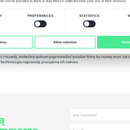
w wersji Enterprise. Taka przystępność idzie w pa
zyskuje kontrolę nad swoim systemem i może rozw
Uzyskując status
Odoo Ready Partner
, dołączyl
klientów to ważny sygnał potwierdzający nasze k
dostęp do wiedzy, szkoleń i wsparcia producenta, 
oraz szybsze rozwiązywanie wyzwań technologiczn
wyróżnienie, ale i zobowiązanie do aktywnego w
dzielić się naszą ekspercką wiedzą, wspierając r
wspólnie kierunki, w jakich podążać będzie cyfrow
Nasz ekspert Arkadiusz Kornafel tak komentuje zn
"Od lat obserwuję rozwój systemów ERP
tym tle. To coś więcej niż oprogramowan
oparta na elastyczności i integracji. Dec
partnerów Odoo wynika z naszych pozyt