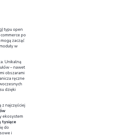
doo w Polsce. Uzyskanie statusu Odoo Ready
transformacji polskich firm. Dowiedz się, czym jes
partnerstwo oznacza dla naszych klientów.
orma dla biznesu
y ERP (Enterprise Resource Planning) typu open