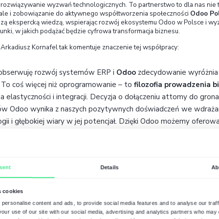
innowacyjne
, które rośnie razem z biznesem.
Dlaczego zostaliśmy part
Dla
attomy
partnerstwo z Odoo to naturalny krok
doświadczeń. Attomy od lat wspiera
transformacj
B2B), dlatego dobrze rozumiemy, jak ważna jest s
internetowych, kanałów sprzedaży) z zapleczem op
nowoczesne przedsiębiorstwa potrzebują elastycz
rozwoju. Szukaliśmy rozwiązania ERP, które zapew
jednocześnie pozwoli zespolić wszystkie kluczow
wpisuje się w tę wizję – łączy świat e-commerce 
platformę skrojoną na miarę ery cyfrowej.
Odoo gwarantuje nam i naszym klientom to, czego
otwarte, skalowalne i stale rozwijane
. Możemy 
branży i procesów danej firmy, mając dostęp do k
Dodatkowo,
elastyczny model licencjonowania
O
eliminuje barierę wysokich kosztów początkowych – 