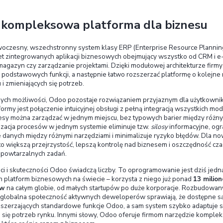
Attomy dołącza do grona oficjalnych partnerów O
Partner otwiera nowy rozdział we wsparciu cyfrowej 
Odoo, dlaczego wybraliśmy tę technologię i co to 
January 12, 2026
|
Aleksander Olszewski
Odoo – kompleksowa platf
to nowoczesny, wszechstronny system klas
Odoo