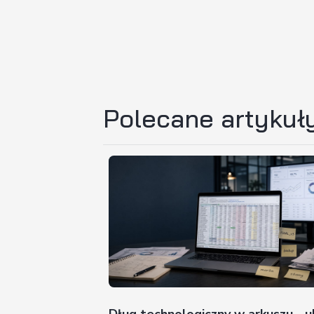
Zamów
be
konsulta