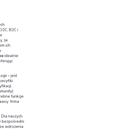
owych obejmujący wszystko od CRM i e-commerce po
Dzięki modułowej architekturze firmy mogą zacząć
atwo rozszerzać platformę o kolejne moduły w
iązaniem przyjaznym dla użytkownika. Unikalną
sługi z pełną integracją wszystkich modułów – nawet
u, bez typowych barier między różnymi obszarami
liminuje tzw.
silosy
informacyjne, ogranicza ręczne
i minimalizuje ryzyko błędów. Dla nowoczesnych
trolę nad biznesem i oszczędność czasu dzięki
y. To oprogramowanie jest dziś jedną z najczęściej
korzysta z niego już ponad
13 milionów
upów po duże korporacje. Rozbudowany ekosystem
weloperów sprawiają, że dostępne są
tysiące
oo, a sam system szybko adaptuje się do
doo oferuje firmom narzędzie kompleksowe i